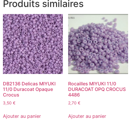
Produits similaires
DB2136 Delicas MIYUKI
Rocailles MIYUKI 11/0
11/0 Duracoat Opaque
DURACOAT OPQ CROCUS
Crocus
4486
3,50
€
2,70
€
Ajouter au panier
Ajouter au panier