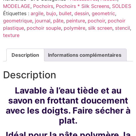
MODELAGE
,
Pochoirs
,
Pochoirs * Silk Screens
,
SOLDES
Étiquettes :
argile
,
bujo
,
bullet
,
dessin
,
geometric
,
geometrique
,
journal
,
pâte
,
peinture
,
pochoir
,
pochoir
plastique
,
pochoir souple
,
polymère
,
silk screen
,
stencil
,
texture
Description
Informations complémentaires
Description
Lavable à l’eau tiède et au
savon en frottant doucement
avec les doigts. Faire sécher à
plat.
Idéal pour la pâte polymère, la